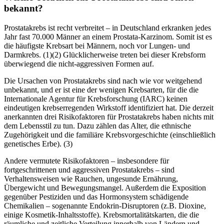
bekannt?
Prostatakrebs ist recht verbreitet – in Deutschland erkranken jedes
Jahr fast 70.000 Männer an einem Prostata-Karzinom. Somit ist es
die häufigste Krebsart bei Männern, noch vor Lungen- und
Darmkrebs. (1)(2) Glücklicherweise treten bei dieser Krebsform
überwiegend die nicht-aggressiven Formen auf.
Die Ursachen von Prostatakrebs sind nach wie vor weitgehend
unbekannt, und er ist eine der wenigen Krebsarten, für die die
Internationale Agentur für Krebsforschung (IARC) keinen
eindeutigen krebserregenden Wirkstoff identifiziert hat. Die derzeit
anerkannten drei Risikofaktoren für Prostatakrebs haben nichts mit
dem Lebensstil zu tun. Dazu zählen das Alter, die ethnische
Zugehörigkeit und die familiäre Krebsvorgeschichte (einschließlich
genetisches Erbe). (3)
Andere vermutete Risikofaktoren – insbesondere für
fortgeschrittenen und aggressiven Prostatakrebs – sind
Verhaltensweisen wie Rauchen, ungesunde Ernährung,
Übergewicht und Bewegungsmangel. Außerdem die Exposition
gegenüber Pestiziden und das Hormonsystem schädigende
Chemikalien – sogenannte Endokrin-Disruptoren (z.B. Dioxine,
einige Kosmetik-Inhaltsstoffe). Krebsmortalitätskarten, die die
räumliche und zeitliche Verteilung innerhalb von Ländern und