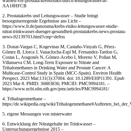
warnen-vor-prostata-krebsrisiko-durch-leitungswasser/ar-
AA18HFCB
2. Prostatakrebs und Leitungswasser – Studie bringt
besorgniserregende Ergebnisse ans Licht –
https://www.fr.de/panorama/krebs-risiko-leitungswasser-studie-
nitrat-trinkwasser-duenger-gesundheit-prostatakrebs-news-prostata-
news-92139703.html?cmp=defrss
3. Donat-Vargas C, Kogevinas M, Castaño-Vinyals G, Pérez-
Gómez B, Llorca J, Vanaclocha-Espí M, Fernandez-Tardon G,
Costas L, Aragonés N, Gómez-Acebo I, Moreno V, Pollan M,
Villanueva CM. Long-Term Exposure to Nitrate and
Trihalomethanes in Drinking Water and Prostate Cancer: A
Multicase-Control Study in Spain (MCC-Spain). Environ Health
Perspect. 2023 Mar;131(3):37004. doi: 10.1289/EHP11391. Epub
2023 Mar 8. PMID: 36883836; PMCID: PMC9994181. –
https://www.ncbi.nlm.nih.gov/pmc/articles/PMC9994181/
4. Trihalogenmethane –
https://de.wikipedia.org/wiki/Trihalogenmethane#Auftreten_bei_der_
5. eigene Messungen von misterwater
6. Entwicklung der Nitratgehalte im Trinkwasser –
Untersuchungsergebnisse 2015 –