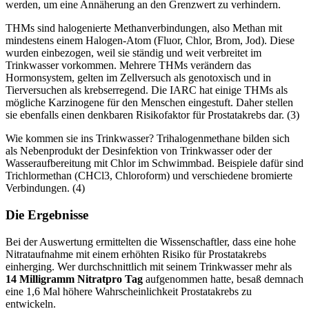
werden, um eine Annäherung an den Grenzwert zu verhindern.
THMs sind halogenierte Methanverbindungen, also Methan mit
mindestens einem Halogen-Atom (Fluor, Chlor, Brom, Jod). Diese
wurden einbezogen, weil sie ständig und weit verbreitet im
Trinkwasser vorkommen. Mehrere THMs verändern das
Hormonsystem, gelten im Zellversuch als genotoxisch und in
Tierversuchen als krebserregend. Die IARC hat einige THMs als
mögliche Karzinogene für den Menschen eingestuft. Daher stellen
sie ebenfalls einen denkbaren Risikofaktor für Prostatakrebs dar. (3)
Wie kommen sie ins Trinkwasser? Trihalogenmethane bilden sich
als Nebenprodukt der Desinfektion von Trinkwasser oder der
Wasseraufbereitung mit Chlor im Schwimmbad. Beispiele dafür sind
Trichlormethan (CHCl3, Chloroform) und verschiedene bromierte
Verbindungen. (4)
Die Ergebnisse
Bei der Auswertung ermittelten die Wissenschaftler, dass eine hohe
Nitrataufnahme mit einem erhöhten Risiko für Prostatakrebs
einherging. Wer durchschnittlich mit seinem Trinkwasser mehr als
14 Milligramm Nitrat
pro Tag
aufgenommen hatte, besaß demnach
eine 1,6 Mal höhere Wahrscheinlichkeit Prostatakrebs zu
entwickeln.