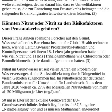
weltweit aufzeigen, deuten darauf hin, dass es Umweltfaktoren
geben muss, die zur Entstehung von Prostatakrebs beitragen und die
steigenden Erkrankungsraten teilweise erklären könnten. (3)
Könnten Nitrat oder Nitrit zu den Risikofaktoren
von Prostatakrebs gehören?
Dieser Frage gingen spanische Forscher auf den Grund.
Wissenschaftler des Barcelona Institute for Global Health rechneten
hoch, wie viel Leitungswasser Prostatakrebs-Patienten und
Kontrollpersonen seit ihrem 18. Lebensjahr getrunken hatten und
wie viel Nitrat und THMs (Trihalogenmethane wie Chloroform oder
Bromdichlormethan) sie damit aufgenommen hatten. (3)
Nitrat im Grundwasser ist seit vielen Jahren ein Problem der
Wasserversorger, da die Stickstoffbelastung durch Düngemittel in
vielen Gebieten zugenommen hat. Im Nitratbericht der deutschen
Bundesministerien für Umwelt und für Landwirtschaft aus dem
Jahre 2020 weisen ca. 27% der Messstellen Nitratgehalte von mehr
als 50 Milligramm je Liter (mg/l) auf.
50 mg je Liter ist der aktuelle Grenzwert der EU-
Grundwasserrichtlinie. Jedoch liegt bereits ab 37,5 mg eine
„Nitratbelastung“ vor und es müssen Maßnahmen angeordnet