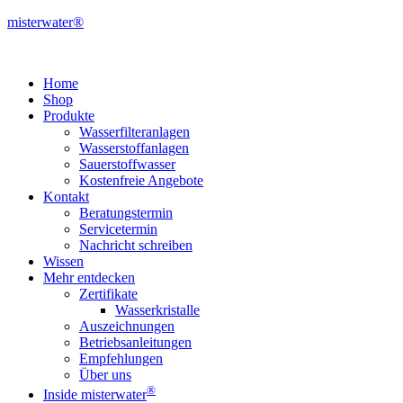
misterwater®
Home
Shop
Produkte
Wasserfilteranlagen
Wasserstoffanlagen
Sauerstoffwasser
Kostenfreie Angebote
Kontakt
Beratungstermin
Servicetermin
Nachricht schreiben
Wissen
Mehr entdecken
Zertifikate
Wasserkristalle
Auszeichnungen
Betriebsanleitungen
Empfehlungen
Über uns
®
Inside misterwater