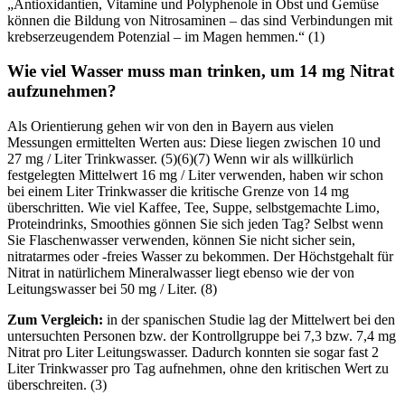
„Antioxidantien, Vitamine und Polyphenole in Obst und Gemüse
können die Bildung von Nitrosaminen – das sind Verbindungen mit
krebserzeugendem Potenzial – im Magen hemmen.“ (1)
Wie viel Wasser muss man trinken, um 14 mg Nitrat
aufzunehmen?
Als Orientierung gehen wir von den in Bayern aus vielen
Messungen ermittelten Werten aus: Diese liegen zwischen 10 und
27 mg / Liter Trinkwasser. (5)(6)(7) Wenn wir als willkürlich
festgelegten Mittelwert 16 mg / Liter verwenden, haben wir schon
bei einem Liter Trinkwasser die kritische Grenze von 14 mg
überschritten. Wie viel Kaffee, Tee, Suppe, selbstgemachte Limo,
Proteindrinks, Smoothies gönnen Sie sich jeden Tag? Selbst wenn
Sie Flaschenwasser verwenden, können Sie nicht sicher sein,
nitratarmes oder -freies Wasser zu bekommen. Der Höchstgehalt für
Nitrat in natürlichem Mineralwasser liegt ebenso wie der von
Leitungswasser bei 50 mg / Liter. (8)
Zum Vergleich:
in der spanischen Studie lag der Mittelwert bei den
untersuchten Personen bzw. der Kontrollgruppe bei 7,3 bzw. 7,4 mg
Nitrat pro Liter Leitungswasser. Dadurch konnten sie sogar fast 2
Liter Trinkwasser pro Tag aufnehmen, ohne den kritischen Wert zu
überschreiten. (3)