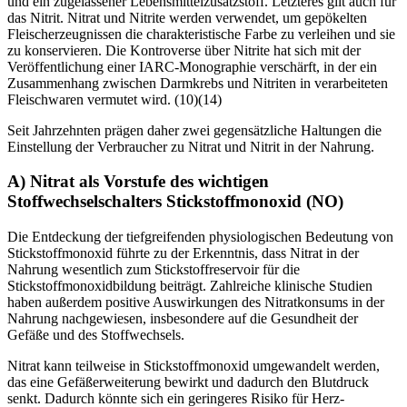
und ein zugelassener Lebensmittelzusatzstoff. Letzteres gilt auch für
das Nitrit. Nitrat und Nitrite werden verwendet, um gepökelten
Fleischerzeugnissen die charakteristische Farbe zu verleihen und sie
zu konservieren. Die Kontroverse über Nitrite hat sich mit der
Veröffentlichung einer IARC-Monographie verschärft, in der ein
Zusammenhang zwischen Darmkrebs und Nitriten in verarbeiteten
Fleischwaren vermutet wird. (10)(14)
Seit Jahrzehnten prägen daher zwei gegensätzliche Haltungen die
Einstellung der Verbraucher zu Nitrat und Nitrit in der Nahrung.
A) Nitrat als Vorstufe des wichtigen
Stoffwechselschalters Stickstoffmonoxid (NO)
Die Entdeckung der tiefgreifenden physiologischen Bedeutung von
Stickstoffmonoxid führte zu der Erkenntnis, dass Nitrat in der
Nahrung wesentlich zum Stickstoffreservoir für die
Stickstoffmonoxidbildung beiträgt. Zahlreiche klinische Studien
haben außerdem positive Auswirkungen des Nitratkonsums in der
Nahrung nachgewiesen, insbesondere auf die Gesundheit der
Gefäße und des Stoffwechsels.
Nitrat kann teilweise in Stickstoffmonoxid umgewandelt werden,
das eine Gefäßerweiterung bewirkt und dadurch den Blutdruck
senkt. Dadurch könnte sich ein geringeres Risiko für Herz-