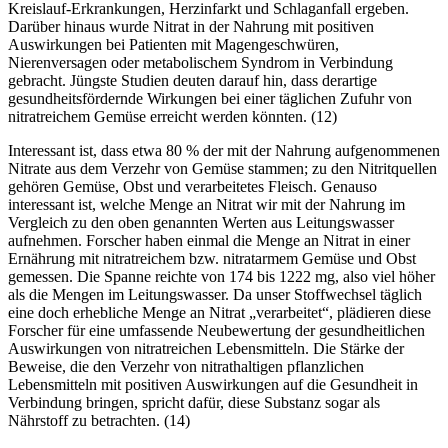
Kreislauf-Erkrankungen, Herzinfarkt und Schlaganfall ergeben.
Darüber hinaus wurde Nitrat in der Nahrung mit positiven
Auswirkungen bei Patienten mit Magengeschwüren,
Nierenversagen oder metabolischem Syndrom in Verbindung
gebracht. Jüngste Studien deuten darauf hin, dass derartige
gesundheitsfördernde Wirkungen bei einer täglichen Zufuhr von
nitratreichem Gemüse erreicht werden könnten. (12)
Interessant ist, dass etwa 80 % der mit der Nahrung aufgenommenen
Nitrate aus dem Verzehr von Gemüse stammen; zu den Nitritquellen
gehören Gemüse, Obst und verarbeitetes Fleisch. Genauso
interessant ist, welche Menge an Nitrat wir mit der Nahrung im
Vergleich zu den oben genannten Werten aus Leitungswasser
aufnehmen. Forscher haben einmal die Menge an Nitrat in einer
Ernährung mit nitratreichem bzw. nitratarmem Gemüse und Obst
gemessen. Die Spanne reichte von 174 bis 1222 mg, also viel höher
als die Mengen im Leitungswasser. Da unser Stoffwechsel täglich
eine doch erhebliche Menge an Nitrat „verarbeitet“, plädieren diese
Forscher für eine umfassende Neubewertung der gesundheitlichen
Auswirkungen von nitratreichen Lebensmitteln. Die Stärke der
Beweise, die den Verzehr von nitrathaltigen pflanzlichen
Lebensmitteln mit positiven Auswirkungen auf die Gesundheit in
Verbindung bringen, spricht dafür, diese Substanz sogar als
Nährstoff zu betrachten. (14)