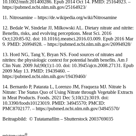
10.1002/mnfr.201400286. Epub 2014 Oct 14. PMID: 25164923. –
https://pubmed.ncbi.nlm.nih.gov/25164923/
11. Nitrosamine – https://de.wikipedia.org/wiki/Nitrosamine
12. Bedale W, Sindelar JJ, Milkowski AL. Dietary nitrate and nitrite:
Benefits, risks, and evolving perceptions. Meat Sci. 2016
Oct;120:85-92. doi: 10.1016/j.meatsci.2016.03.009. Epub 2016 Mar
9. PMID: 26994928. – https://pubmed.ncbi.nlm.nih.gov/26994928/
13. Hord NG, Tang Y, Bryan NS. Food sources of nitrates and
nitrites: the physiologic context for potential health benefits. Am J
Clin Nutr. 2009 Jul;90(1):1-10. doi: 10.3945/ajcn.2008.27131. Epub
2009 May 13. PMID: 19439460. –
https://pubmed.ncbi.nlm.nih.gov/19439460/
14. Bernardo P, Patarata L, Lorenzo JM, Fraqueza MJ. Nitrate Is
Nitrate: The Status Quo of Using Nitrate through Vegetable Extracts
in Meat Products. Foods. 2021 Dec 5;10(12):3019. doi:
10.3390/foods10123019. PMID: 34945570; PMCID:
PMC8702177. – https://pubmed.ncbi.nlm.nih.gov/34945570/
Beitragsbild: © Tutatamafilm – Shutterstock 2003769035
®