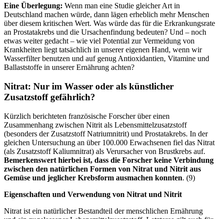
Eine Überlegung:
Wenn man eine Studie gleicher Art in
Deutschland machen würde, dann lägen erheblich mehr Menschen
über diesem kritischen Wert. Was würde das für die Erkrankungsrate
an Prostatakrebs und die Ursachenfindung bedeuten? Und – noch
etwas weiter gedacht – wie viel Potential zur Vermeidung von
Krankheiten liegt tatsächlich in unserer eigenen Hand, wenn wir
Wasserfilter benutzen und auf genug Antioxidantien, Vitamine und
Ballaststoffe in unserer Ernährung achten?
Nitrat: Nur im Wasser oder als künstlicher
Zusatzstoff gefährlich?
Kürzlich berichteten französische Forscher über einen
Zusammenhang zwischen Nitrit als Lebensmittelzusatzstoff
(besonders der Zusatzstoff Natriumnitrit) und Prostatakrebs. In der
gleichen Untersuchung an über 100.000 Erwachsenen fiel das Nitrat
(als Zusatzstoff Kaliumnitrat) als Verursacher von Brustkrebs auf.
Bemerkenswert hierbei ist, dass die Forscher keine Verbindung
zwischen den natürlichen Formen von Nitrat und Nitrit aus
Gemüse und jeglicher Krebsform ausmachen konnten
. (9)
Eigenschaften und Verwendung von Nitrat und Nitrit
Nitrat ist ein natürlicher Bestandteil der menschlichen Ernährung