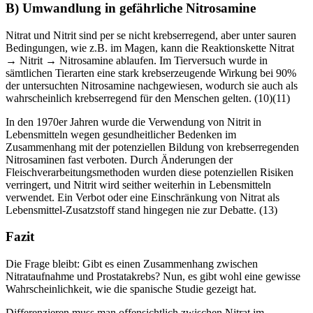
B) Umwandlung in gefährliche Nitrosamine
Nitrat und Nitrit sind per se nicht krebserregend, aber unter sauren
Bedingungen, wie z.B. im Magen, kann die Reaktionskette Nitrat
→ Nitrit → Nitrosamine ablaufen. Im Tierversuch wurde in
sämtlichen Tierarten eine stark krebserzeugende Wirkung bei 90%
der untersuchten Nitrosamine nachgewiesen, wodurch sie auch als
wahrscheinlich krebserregend für den Menschen gelten. (10)(11)
In den 1970er Jahren wurde die Verwendung von Nitrit in
Lebensmitteln wegen gesundheitlicher Bedenken im
Zusammenhang mit der potenziellen Bildung von krebserregenden
Nitrosaminen fast verboten. Durch Änderungen der
Fleischverarbeitungsmethoden wurden diese potenziellen Risiken
verringert, und Nitrit wird seither weiterhin in Lebensmitteln
verwendet. Ein Verbot oder eine Einschränkung von Nitrat als
Lebensmittel-Zusatzstoff stand hingegen nie zur Debatte. (13)
Fazit
Die Frage bleibt: Gibt es einen Zusammenhang zwischen
Nitrataufnahme und Prostatakrebs? Nun, es gibt wohl eine gewisse
Wahrscheinlichkeit, wie die spanische Studie gezeigt hat.
Differenzieren muss man offensichtlich zwischen Nitrat im