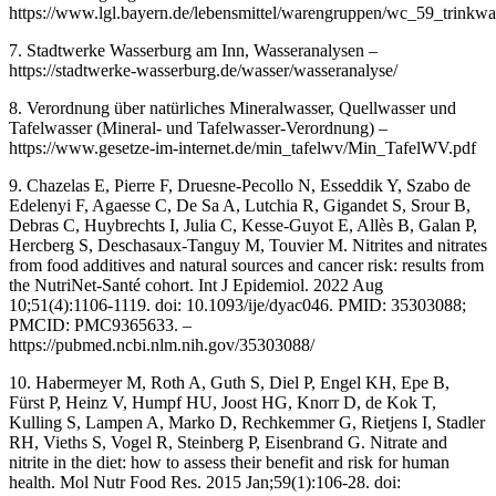
https://www.lgl.bayern.de/lebensmittel/warengruppen/wc_59_trinkwa
7. Stadtwerke Wasserburg am Inn, Wasseranalysen –
https://stadtwerke-wasserburg.de/wasser/wasseranalyse/
8. Verordnung über natürliches Mineralwasser, Quellwasser und
Tafelwasser (Mineral- und Tafelwasser-Verordnung) –
https://www.gesetze-im-internet.de/min_tafelwv/Min_TafelWV.pdf
9. Chazelas E, Pierre F, Druesne-Pecollo N, Esseddik Y, Szabo de
Edelenyi F, Agaesse C, De Sa A, Lutchia R, Gigandet S, Srour B,
Debras C, Huybrechts I, Julia C, Kesse-Guyot E, Allès B, Galan P,
Hercberg S, Deschasaux-Tanguy M, Touvier M. Nitrites and nitrates
from food additives and natural sources and cancer risk: results from
the NutriNet-Santé cohort. Int J Epidemiol. 2022 Aug
10;51(4):1106-1119. doi: 10.1093/ije/dyac046. PMID: 35303088;
PMCID: PMC9365633. –
https://pubmed.ncbi.nlm.nih.gov/35303088/
10. Habermeyer M, Roth A, Guth S, Diel P, Engel KH, Epe B,
Fürst P, Heinz V, Humpf HU, Joost HG, Knorr D, de Kok T,
Kulling S, Lampen A, Marko D, Rechkemmer G, Rietjens I, Stadler
RH, Vieths S, Vogel R, Steinberg P, Eisenbrand G. Nitrate and
nitrite in the diet: how to assess their benefit and risk for human
health. Mol Nutr Food Res. 2015 Jan;59(1):106-28. doi: