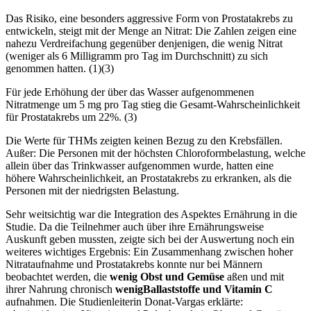
Das Risiko, eine besonders aggressive Form von Prostatakrebs zu
entwickeln, steigt mit der Menge an Nitrat: Die Zahlen zeigen eine
nahezu Verdreifachung gegenüber denjenigen, die wenig Nitrat
(weniger als 6 Milligramm pro Tag im Durchschnitt) zu sich
genommen hatten. (1)(3)
Für jede Erhöhung der über das Wasser aufgenommenen
Nitratmenge um 5 mg pro Tag stieg die Gesamt-Wahrscheinlichkeit
für Prostatakrebs um 22%. (3)
Die Werte für THMs zeigten keinen Bezug zu den Krebsfällen.
Außer: Die Personen mit der höchsten Chloroformbelastung, welche
allein über das Trinkwasser aufgenommen wurde, hatten eine
höhere Wahrscheinlichkeit, an Prostatakrebs zu erkranken, als die
Personen mit der niedrigsten Belastung.
Sehr weitsichtig war die Integration des Aspektes Ernährung in die
Studie. Da die Teilnehmer auch über ihre Ernährungsweise
Auskunft geben mussten, zeigte sich bei der Auswertung noch ein
weiteres wichtiges Ergebnis: Ein Zusammenhang zwischen hoher
Nitrataufnahme und Prostatakrebs konnte nur bei Männern
beobachtet werden, die
wenig Obst und Gemüse
aßen und mit
ihrer Nahrung chronisch
wenig
Ballaststoffe und Vitamin C
aufnahmen. Die Studienleiterin Donat-Vargas erklärte: